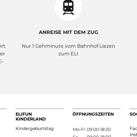
ANREISE MIT DEM ZUG
hrt
Nur 1 Gehminute vom Bahnhof Liezen
er
zum ELI
E-