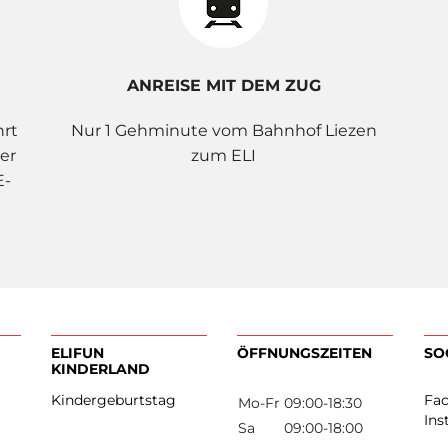
ANREISE MIT DEM ZUG
hrt
Nur 1 Gehminute vom Bahnhof Liezen
er
zum ELI
E-