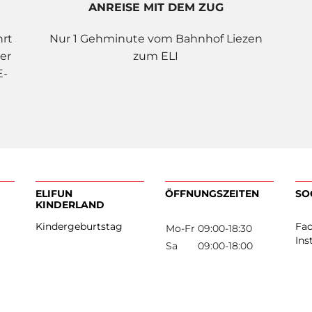
ANREISE MIT DEM ZUG
hrt
Nur 1 Gehminute vom Bahnhof Liezen
er
zum ELI
E-